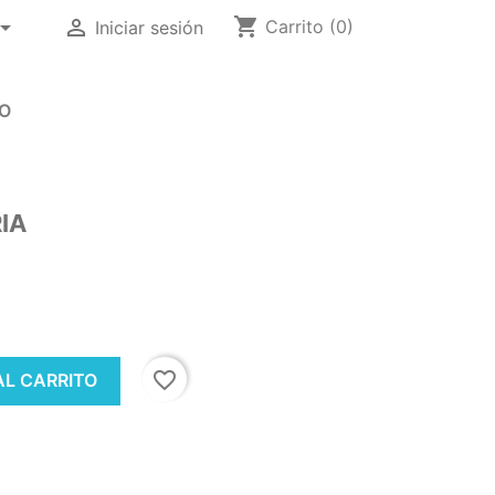
shopping_cart


Carrito
(0)
Iniciar sesión
O
IA
favorite_border
AL CARRITO