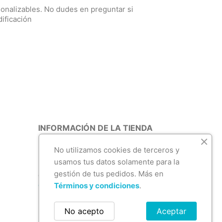
onalizables. No dudes en preguntar si
dificación
INFORMACIÓN DE LA TIENDA
Mamá Ramo - Tienda online
No utilizamos cookies de terceros y
España
usamos tus datos solamente para la
Envíenos un mensaje de correo
gestión de tus pedidos. Más en
electrónico:
contacto@mamaramo.com
Términos y condiciones
.
No acepto
Aceptar