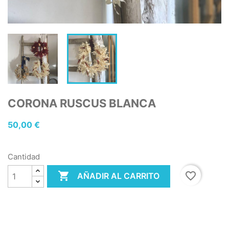
CORONA RUSCUS BLANCA
50,00 €
Cantidad

favorite_border
AÑADIR AL CARRITO